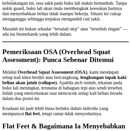
kebelakangan ini, rasa sakit pada buku lali makin bertambah. Tanpa
ankle guard, buku lali akan mula membengkak keesokan harinya
dan menyebabkan beliau tidak mampu bekerja. Situasi ini cukup
mengganggu sehingga terpaksa mengambil cuti sakit.
Masalah ini bukan sekadar “tersalah step” atau “terseliuh ringan” —
ada isu biomekanik yang lebih dalam.
Pemeriksaan OSA (Overhead Squat
Assessment): Punca Sebenar Ditemui
Melalui
Overhead Squat Assessment (OSA)
, kami mendapati
setiap kali klien berdiri atau bercangkung,
lengkungan tapak kaki
beliau akan jatuh (collapse)
. Apabila arch runtuh, tekanan pada
buku lali meningkat, terutama di bahagian tepi atas sendi tersebut.
Inilah yang mencetuskan rasa mencucuk setiap kali beliau berada
dalam dua posisi ini.
Keadaan ini jauh lebih biasa berlaku dalam individu yang
mempunyai
flat feet
, tetapi ramai tidak menyedarinya.
Flat Feet & Bagaimana Ia Menyebabkan